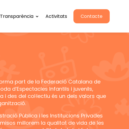
Transparència
Activitats
Contacte
at forma part de la Federació Catalana de
Roda d’Espectacles Infantils i juvenils,
a i des del col·lectiu és un dels valors que
ganització.
ació Pública i les Institucions Privades
sos millorem la qualitat de vida de les