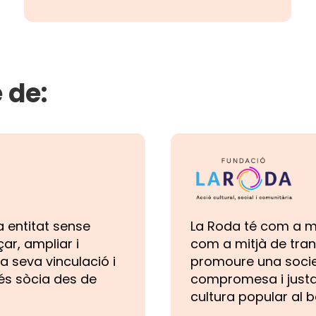
 de:
a entitat sense
La Roda té com a mis
çar, ampliar i
com a mitjà de tran
la seva vinculació i
promoure una societ
’és sòcia des de
compromesa i justa,
cultura popular al ba