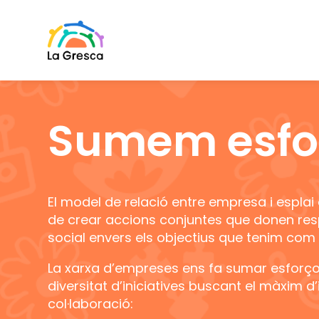
Sumem esfo
El model de relació entre empresa i esplai
de crear accions conjuntes que donen re
social envers els objectius que tenim com 
La xarxa d’empreses ens fa sumar esforço
diversitat d’iniciatives buscant el màxim 
col·laboració: