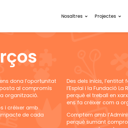
Nosaltres
Projectes
rços
 ens dona l’oportunitat
Des dels inicis, l’entit
sposta al compromís
l’Esplai i la Fundació La 
a organització.
perquè el treball en xarx
ens fa créixer com a or
s i créixer amb
d’impacte de cada
Comptem amb l’Administr
perquè sumant compromi