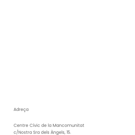
Tresorera: Tatiana Valenzuela Castilla
Vocal: Basma Belanech Zeraidi
Vocal: Marta Buxó Niñá
Vocal: Hugo Genís Selva
Vocal: Isabel Ibañez Esteban
Vocal: Maria de Gracia Mora Ruiz
Vocal: Aurea Sagredo Olivares
Adreça
Centre Cívic de la Mancomunitat
c/Nostra Sra dels Àngels, 15.