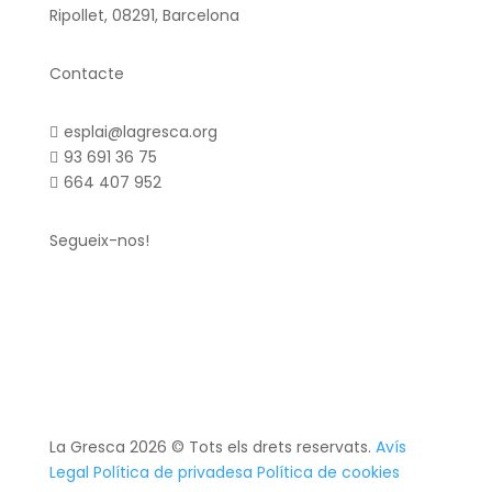
Ripollet, 08291, Barcelona
Contacte
esplai@lagresca.org

93 691 36 75

664 407 952

Segueix-nos!
La Gresca 2026 © Tots els drets reservats.
Avís
Legal
Política de privadesa
Política de cookies