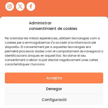
Administrar
consentimient de cookies
Per a brindar les millors experiències, utilitzem tecnologies com a
cookies per a emmagatzemar i/o accedir a la informació del
dispositiu. El consentiment per a aquestes tecnologies ens
permetrà processar dades com el comportament de navegació o
identificacions úniques en aquest lloc. No donar el seu
consentiment o retirar-lo pot afectar negativament unes certes
característiques i funcions.
La Gresca 2026 © Tots els drets reservats.
Accepta
Avís Legal
Política de privadesa
Política de
cookies
Denegar
Dissenyat i desenvolupat per
Cactus Seny
Configuració
Gràfic