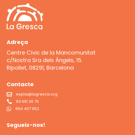
Adreça
Centre Cívic de la Mancomunitat
c/Nostra Sra dels Àngels, 15.
Ripollet, 08291, Barcelona
Contacte
esplai@lagresca.org

93 691 36 75

664 407 952

Segueix-nos!