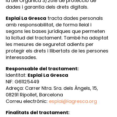
la Llei Orgànica 3/2018 de protecció de
dades i garantia dels drets digitals.
Esplai La Gresca
tracta dades personals
amb responsabilitat, de forma lleial i
segons les bases jurídiques que permeten
la licitud del tractament. També ha adoptat
les mesures de seguretat adients per
protegir els drets i llibertats de les persones
interessades.
Responsable del tractament:
Identitat:
Esplai La Gresca
NIF: G61125449
Adreça:
Carrer Ntra. Sra. dels Àngels, 15,
08291 Ripollet, Barcelona
Correu electrònic:
esplai@lagresca.org
Finalitats del tractament: